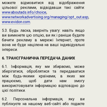
можете відмовитися від відображення
цільової реклами, відвідавши такі сайти:
www.aboutads.info/choice
,
www.networkadvertising.org/managing/opt_out.asp
,
www.evidon.com
.
5.3. Будь ласка, зверніть увагу: навіть якщо
ви вимкнете цю опцію, ви як і раніше будете
бачити рекламу в мережі Інтернет, проте
вона не буде націлена на ваші індивідуальні
інтереси.
6. ТРАНСГРАНИЧНА ПЕРЕДАЧА ДАНИХ
6.1. Інформація, яку ми збираємо, може
зберігатися, оброблятися та передаватися
між будь-якими країнами, в яких ми
працюємо, щоб дати нам змогу
використовувати інформацію відповідно до
цієї політики.
6.2. Персональна інформація, яку ви
публікуєте на нашому веб-сайті або подаєте